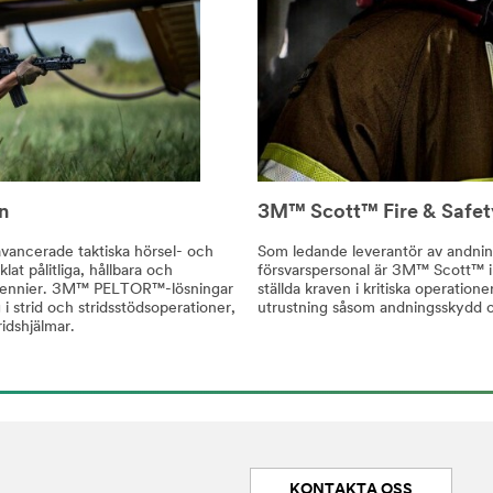
n
3M™ Scott™ Fire & Safet
ncerade taktiska hörsel- och
Som ledande leverantör av andnin
 pålitliga, hållbara och
försvarspersonal är 3M™ Scott™ in
 decennier. 3M™ PELTOR™-lösningar
ställda kraven i kritiska operatione
 strid och stridsstödsoperationer,
utrustning såsom andningsskydd 
ridshjälmar.
KONTAKTA OSS