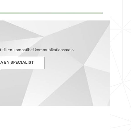
3M PELTOR TMAS video H.264.mp4 (3:45)
ll en kompatibel kommunikationsradio.
 EN SPECIALIST