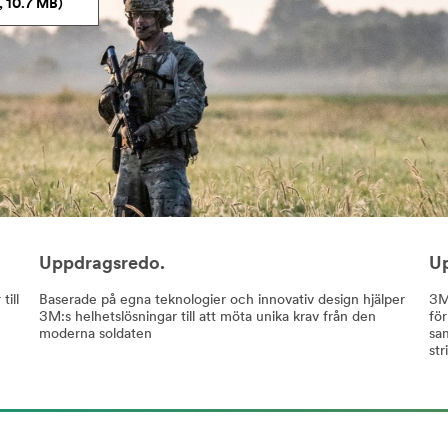
10.7 MB)
Uppdragsredo.
Up
till
Baserade på egna teknologier och innovativ design hjälper
3M
3M:s helhetslösningar till att möta unika krav från den
för
moderna soldaten
sam
str