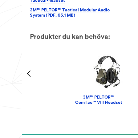
Tactical-headset
3M™ PELTOR™ Tactical Modular Audio
System (PDF, 65.1 MB)
Produkter du kan behöva:
3M™ PELTOR™
ComTac™ VIII Headset