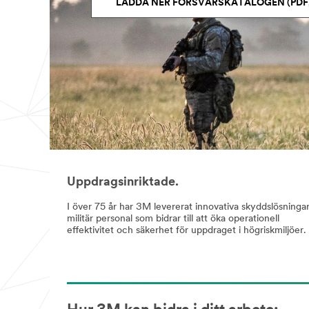
LADDA NER FÖRSVARSKATALOGEN (PDF, 
Uppdragsinriktade.
I över 75 år har 3M levererat innovativa skyddslösningar 
militär personal som bidrar till att öka operationell
effektivitet och säkerhet för uppdraget i högriskmiljöer.