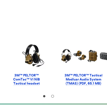
3M™ PELTOR™
3M™ PELTOR™ Tactical
ComTac™ VI NIB
Modluar Audio System
Tactical headset
(TMAS) (PDF, 65.1 MB)