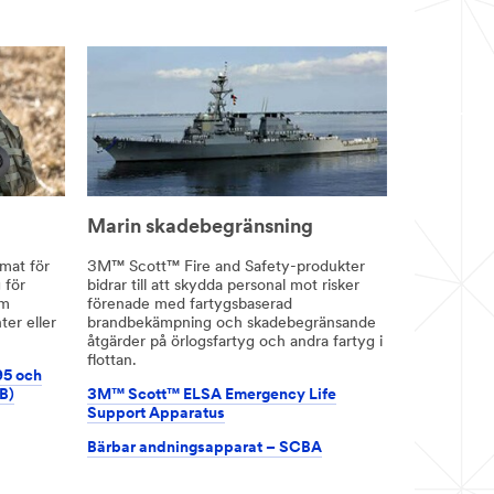
Marin skadebegränsning
mat för
3M™ Scott™ Fire and Safety-produkter
 för
bidrar till att skydda personal mot risker
om
förenade med fartygsbaserad
ter eller
brandbekämpning och skadebegränsande
åtgärder på örlogsfartyg och andra fartyg i
flottan.
5 och
B)
3M™ Scott™ ELSA Emergency Life
Support Apparatus
Bärbar andningsapparat – SCBA