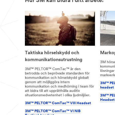
Hur 3M kan bidra i ditt arbete:
Taktiska hörselskydd och
Markop
kommunikationsutrustning
3M hörse
kommunik
3M™ PELTOR™ ComTac™ är den
lösningar
betrodda och beprövade standarden för
markverk
kommunikation och hörselskydd globalt
genom att möjliggöra intern
3M™ PE
kommunikation och medhörning i team för
headset
att bidra till att upprätthålla auditiv
situationsmedvetenhet i olika ljudmiljöer.
3M™ PE
Headset
3M™ PELTOR™ ComTac™ VIII Headset
3M™ PELTOR™ ComTac™ VI NIB