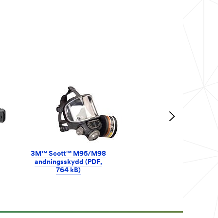
3M™ Scott™ M95/M98
andningsskydd (PDF,
764 kB)