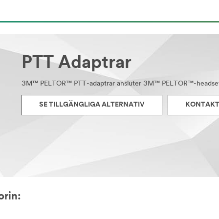
PTT Adaptrar
3M™ PELTOR™ PTT-adaptrar ansluter 3M™ PELTOR™-headset ti
SE TILLGÄNGLIGA ALTERNATIV
KONTAKTA
orin: