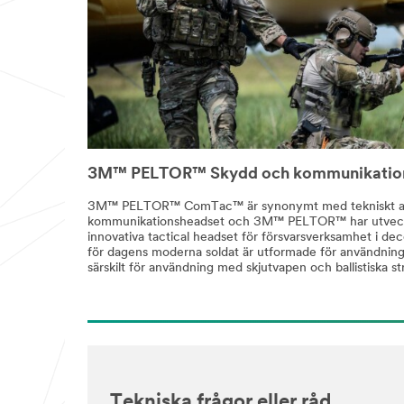
3M™ PELTOR™ Skydd och kommunikatio
3M™ PELTOR™ ComTac™ är synonymt med tekniskt ava
kommunikationsheadset och 3M™ PELTOR™ har utvecklat
innovativa tactical headset för försvarsverksamhet i
för dagens moderna soldat är utformade för användning i
särskilt för användning med skjutvapen och ballistiska st
Tekniska frågor eller råd