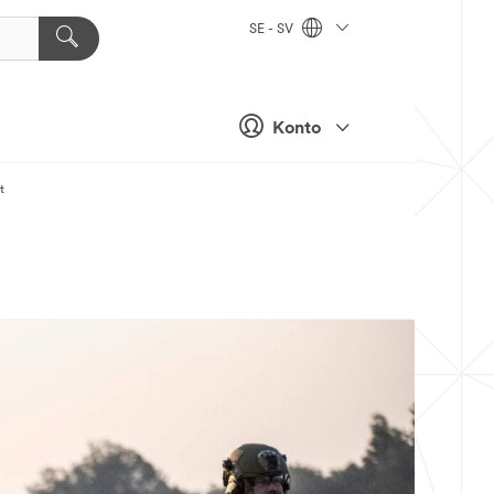
SE - SV
Konto
t