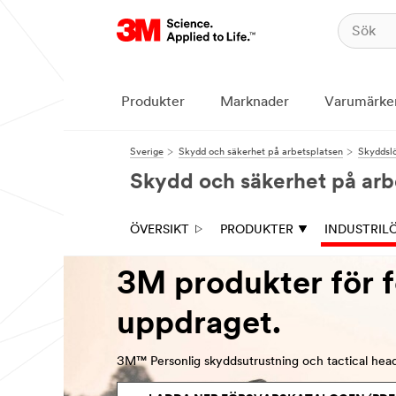
Produkter
Marknader
Varumärke
Sverige
Skydd och säkerhet på arbetsplatsen
Skyddsl
Skydd och säkerhet på arb
ÖVERSIKT
PRODUKTER
INDUSTRIL
3M produkter för f
uppdraget.
3M™ Personlig skyddsutrustning och tactical heads