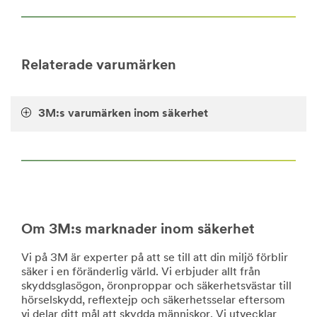
https://www.3m.com/3M/en_US/company-
us/all-
3m-
products/~/All-
3M-
Relaterade varumärken
Products/Adhesives-
Tapes/Industrial-
Adhesives-
3M:s varumärken inom säkerhet
and-
Tapes/Firestopping-
Products/?
N=5002385+8710676+8710815+8711017+8719954+3294
**Site
area
**
BuildingSafety-
FloorSafetySolutions
Om 3M:s marknader inom säkerhet
***
url**
Vi på 3M är experter på att se till att din miljö förblir
säker i en föränderlig värld. Vi erbjuder allt från
https://www.3m.co.uk/3M/en_GB/facility-
skyddsglasögon, öronproppar och säkerhetsvästar till
safety-
hörselskydd, reflextejp och säkerhetsselar eftersom
uk/
vi delar ditt mål att skydda människor. Vi utvecklar