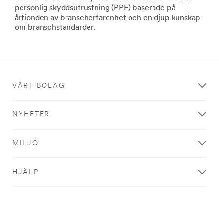
**Site
personlig skyddsutrustning (PPE) baserade på
area
årtionden av branscherfarenhet och en djup kunskap
**
om branschstandarder.
Safety-
FoodSafety
***
url**
/3M/sv_SE/company-
ndc/all-
VÅRT BOLAG
3m-
products/?
N=5002385+8711017+8711414&rt=r3
NYHETER
Food
Safety
MILJÖ
Vi
erbjuder
en
HJÄLP
komplett
uppsättning
produkter
som
verkar