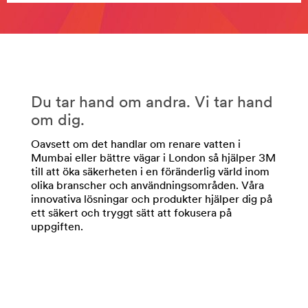
Från
brandskyddslösningar
till
skyddsfilmer
–
våra
produkter
hjälper
Du tar hand om andra. Vi tar hand
dig
om dig.
att
skydda
Oavsett om det handlar om renare vatten i
din
Mumbai eller bättre vägar i London så hjälper 3M
anläggning
till att öka säkerheten i en föränderlig värld inom
och
olika branscher och användningsområden. Våra
skapar
innovativa lösningar och produkter hjälper dig på
trygghet.
ett säkert och tryggt sätt att fokusera på
**Site
uppgiften.
area
**
PersonalSafety-
CommunicationSolutions
***
url**