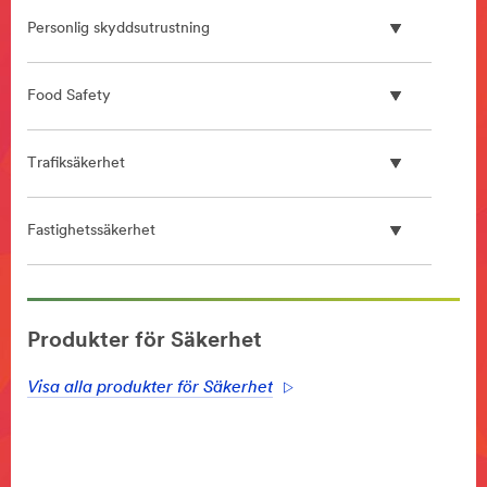
Personlig skyddsutrustning
Food Safety
Trafiksäkerhet
Fastighetssäkerhet
**Site
area
Produkter för Säkerhet
**
Safety-
Visa alla produkter för Säkerhet
BuildingSafety
***
url**
Fastighetssäkerhet