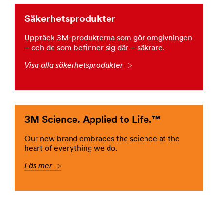
/3M/sv_SE/company-
Säkerhetsprodukter
ndc/all-
3m-
Upptäck 3M-produkterna som gör omgivningen
products/?
– och de som befinner sig där – säkrare.
N=5002385+8709322+8711017+8711405+8720540&rt=r
**Site
Visa alla säkerhetsprodukter
Arrow
area
**
PersonalSafety-
FallProtection
***
3M Science. Applied to Life.™
url**
/3M/sv_SE/fallskydd/
Our new brand embraces the science at the
**Site
heart of everything we do.
area
**
Läs mer
Arrow
BuildingSafety-
FirestopSolutions
***
url**