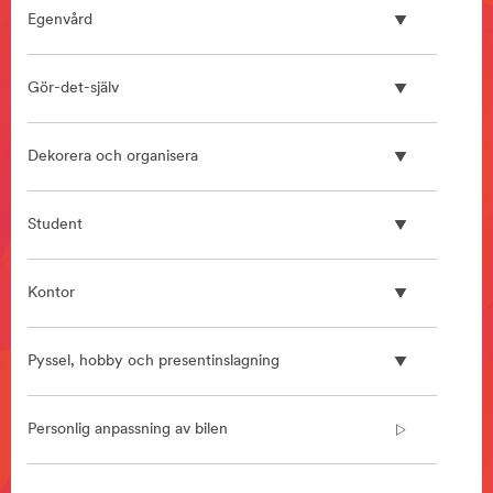
**
Egenvård
HP-
Manufacturing-
BondingAssemblyProducts
Gör-det-själv
***
url**
/3M/sv_SE/bonding-
Dekorera och organisera
and-
assembly-
ndc/
Student
**Site
area
**
Kontor
Home
Improvement
***
Pyssel, hobby och presentinslagning
url**
/3M/sv_SE/home-
improvement-
Personlig anpassning av bilen
eu/
**Site
area