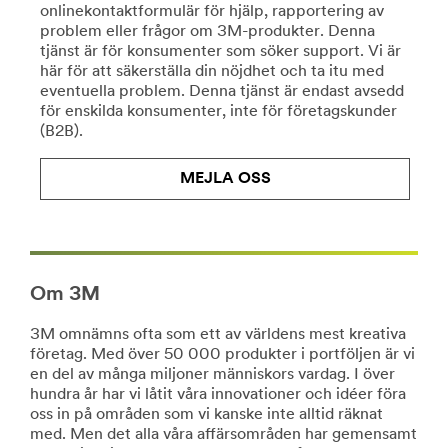
onlinekontaktformulär för hjälp, rapportering av
Läs
/3M/sv_SE/collision-
problem eller frågor om 3M-produkter. Denna
mer
repair-
tjänst är för konsumenter som söker support. Vi är
om
ndc/
här för att säkerställa din nöjdhet och ta itu med
pyssel
**Site
eventuella problem. Denna tjänst är endast avsedd
http://solutions.3msverige.se/wps/portal/3M/sv_SE/E
area
för enskilda konsumenter, inte för företagskunder
**Site
**
(B2B).
area
HP-
**
CommSolutions-
Consumer-
MEJLA OSS
CommercialCleaning
DIY
***
***
url**
url**
https://www.3m.co.uk/3M/en_GB/facility-
/3M/sv_SE/company-
safety-
ndc/all-
uk/
Om 3M
3m-
**Site
products/?
area
3M omnämns ofta som ett av världens mest kreativa
N=5002385+8709316+8710083+8711017&rt=r3
**
Gör-
företag. Med över 50 000 produkter i portföljen är vi
HP-
en del av många miljoner människors vardag. I över
det-
Electronics-
hundra år har vi låtit våra innovationer och idéer föra
själv
DataCenter
oss in på områden som vi kanske inte alltid räknat
***
Våra
med. Men det alla våra affärsområden har gemensamt