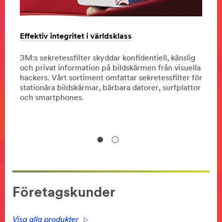
Effektiv integritet i världsklass
3M He
läran
3M:s sekretessfilter skyddar konfidentiell, känslig
och privat information på bildskärmen från visuella
Besök
r.
hackers. Vårt sortiment omfattar sekretessfilter för
Här k
stationära bildskärmar, bärbara datorer, surfplattor
erbju
och smartphones.
Företagskunder
Visa alla produkter