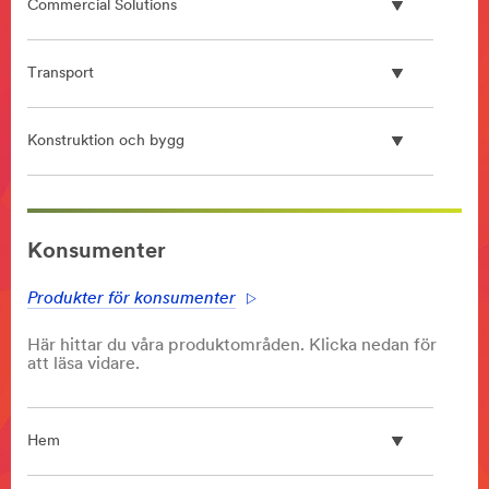
Commercial Solutions
Transport
Konstruktion och bygg
**Site
area
Konsumenter
**
Screen
Produkter för konsumenter
Protector
***
Här hittar du våra produktområden. Klicka nedan för
url**
att läsa vidare.
/3M/sv_SE/privacy-
protection-
ndc/
Hem
**Site
area