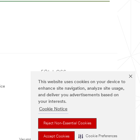
P
FÖLJ OSS
This website uses cookies on your device to
ice
enhance site navigation, analyze site usage,
and deliver you advertisements based on
your interests.
Cookie Notice
Reject Non-Essential Cookies
Cookie Preferences
Accept Cookies
Varumärken som anges ovan är varumärken