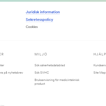
Juridisk information
Sekretesspolicy
Cookies
ER
MILJÖ
HJÄL
ter
Sök säkerhetsdatablad
Kundserv
ra på nyhetsbrev
Sök SVHC
Site Map
Bruksanvisning för medicinteknisk
product