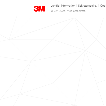
Juridisk information
|
Sekretesspolicy
|
Cook
© 3M 2026. Med ensamrätt.