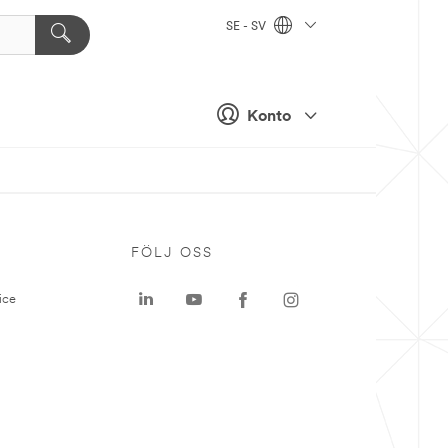
SE - SV
Konto
P
FÖLJ OSS
ice