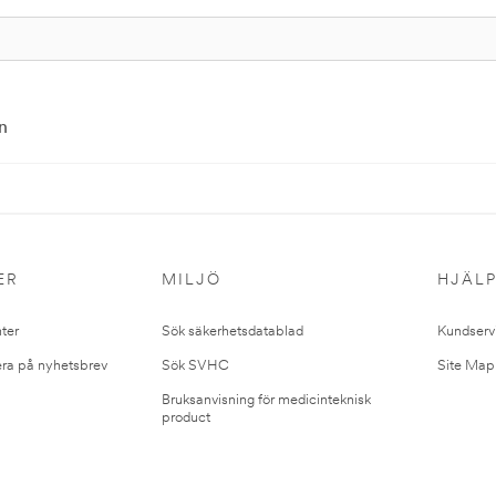
n
ER
MILJÖ
HJÄL
ter
Sök säkerhetsdatablad
Kundserv
ra på nyhetsbrev
Sök SVHC
Site Map
Bruksanvisning för medicinteknisk
product