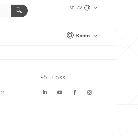
SE - SV
Konto
P
FÖLJ OSS
ice