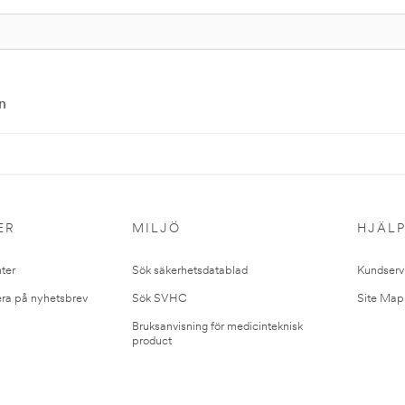
n
ER
MILJÖ
HJÄL
ter
Sök säkerhetsdatablad
Kundserv
ra på nyhetsbrev
Sök SVHC
Site Map
Bruksanvisning för medicinteknisk
product