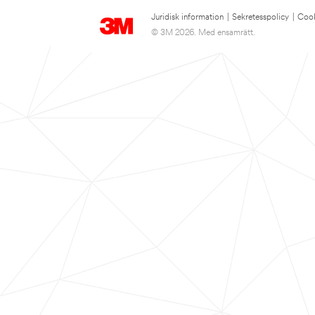
Juridisk information
|
Sekretesspolicy
|
Cook
© 3M 2026. Med ensamrätt.