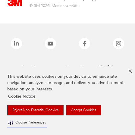
© 3M 2026. Med ensamrätt.
Varumärken som anges ovan är varumärken som tillhör 3M.
This website uses cookies on your device to enhance site
navigation, analyze site usage, and deliver you advertisements
based on your interests.
Cookie Notice
Reject Non-Essential Cookies
Accept Cookies
Cookie Preferences