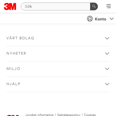
Konto
VÅRT BOLAG
NYHETER
MILJÖ
HJÄLP
Juridisk information
|
Sekretesspolicy
|
Cookies