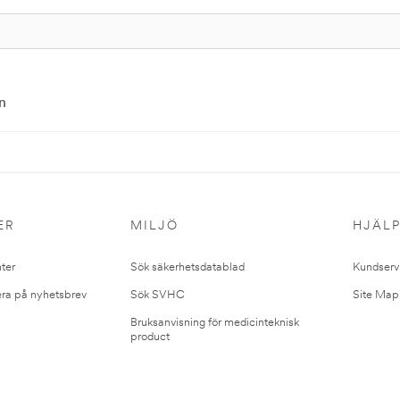
n
ER
MILJÖ
HJÄL
ter
Sök säkerhetsdatablad
Kundserv
ra på nyhetsbrev
Sök SVHC
Site Map
Bruksanvisning för medicinteknisk
product