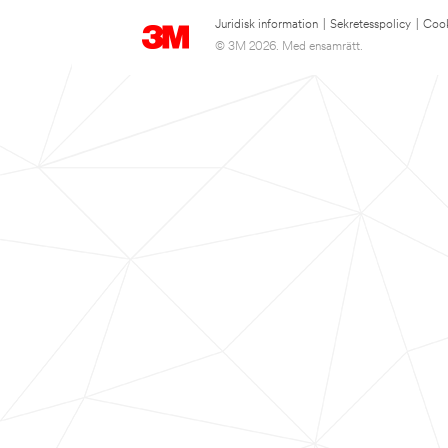
Juridisk information
|
Sekretesspolicy
|
Cook
© 3M 2026. Med ensamrätt.