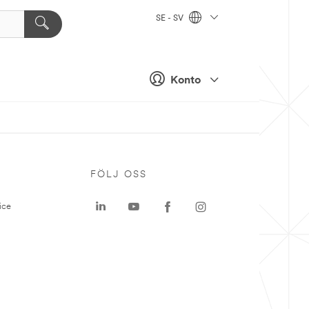
SE - SV
Konto
P
FÖLJ OSS
ice