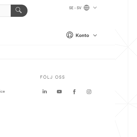
SE - SV
Konto
P
FÖLJ OSS
ice