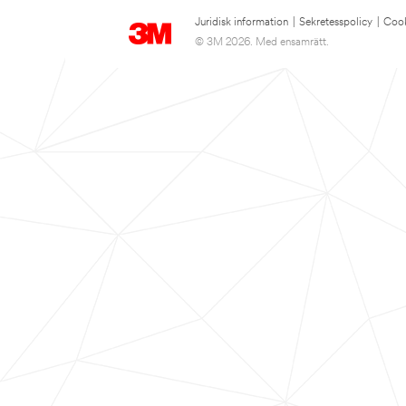
Juridisk information
|
Sekretesspolicy
|
Cook
© 3M 2026. Med ensamrätt.