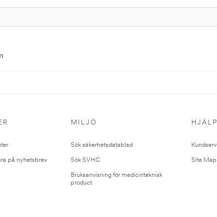
n
ER
MILJÖ
HJÄL
ter
Sök säkerhetsdatablad
Kundserv
ra på nyhetsbrev
Sök SVHC
Site Map
Bruksanvisning för medicinteknisk
product