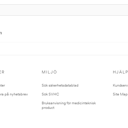
n
ER
MILJÖ
HJÄL
ter
Sök säkerhetsdatablad
Kundserv
ra på nyhetsbrev
Sök SVHC
Site Map
Bruksanvisning för medicinteknisk
product