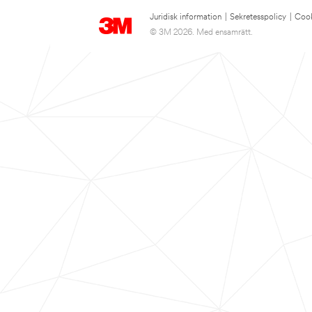
Juridisk information
|
Sekretesspolicy
|
Cook
© 3M 2026. Med ensamrätt.