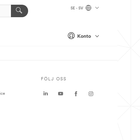
SE - SV
Konto
P
FÖLJ OSS
ice