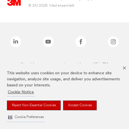
© 3M 2026. Med ensamrätt.
Varumärken som anges ovan är varumärken som tillhör 3M.
This website uses cookies on your device to enhance site
navigation, analyze site usage, and deliver you advertisements
based on your interests.
Cookie Notice
Reject Non-Essential Cookies
Accept Cookies
Cookie Preferences