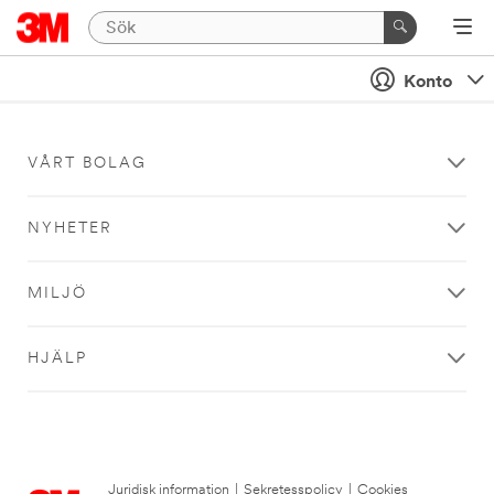
Konto
VÅRT BOLAG
NYHETER
MILJÖ
HJÄLP
Juridisk information
|
Sekretesspolicy
|
Cookies