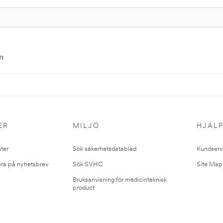
n
ER
MILJÖ
HJÄL
ter
Sök säkerhetsdatablad
Kundserv
ra på nyhetsbrev
Sök SVHC
Site Map
Bruksanvisning för medicinteknisk
product