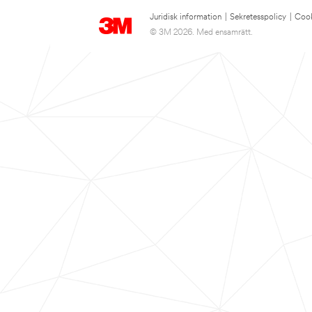
Juridisk information
|
Sekretesspolicy
|
Cook
© 3M 2026. Med ensamrätt.