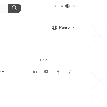
SE - SV
Konto
P
FÖLJ OSS
ice