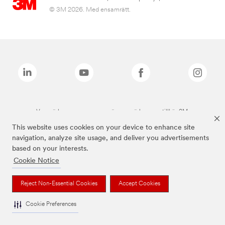
© 3M 2026. Med ensamrätt.
Varumärken som anges ovan är varumärken som tillhör 3M.
This website uses cookies on your device to enhance site
navigation, analyze site usage, and deliver you advertisements
based on your interests.
Cookie Notice
Reject Non-Essential Cookies
Accept Cookies
Cookie Preferences