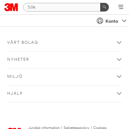
Konto
VÅRT BOLAG
NYHETER
MILJÖ
HJÄLP
Juridisk information
|
Sekretesspolicy
|
Cookies