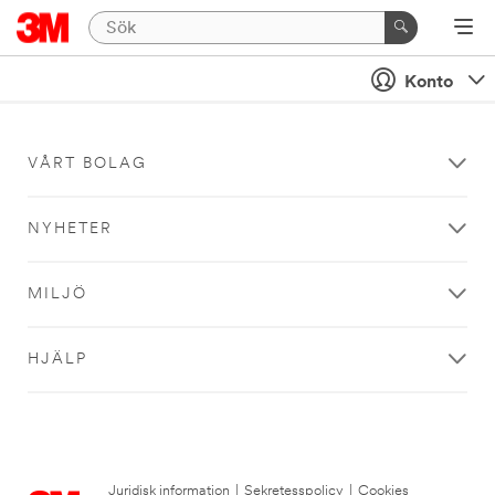
Konto
VÅRT BOLAG
NYHETER
MILJÖ
HJÄLP
Juridisk information
|
Sekretesspolicy
|
Cookies