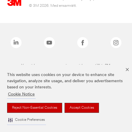
© 3M 2026. Med ensamrätt.
Varumärken som anges ovan är varumärken som tillhör 3M.
This website uses cookies on your device to enhance site
navigation, analyze site usage, and deliver you advertisements
based on your interests.
Cookie Notice
Reject Non-Essential Cookies
Accept Cookies
Cookie Preferences