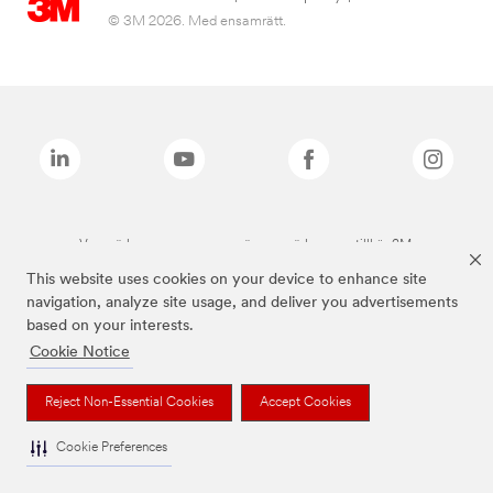
© 3M 2026. Med ensamrätt.
Varumärken som anges ovan är varumärken som tillhör 3M.
This website uses cookies on your device to enhance site
navigation, analyze site usage, and deliver you advertisements
based on your interests.
Cookie Notice
Reject Non-Essential Cookies
Accept Cookies
Cookie Preferences