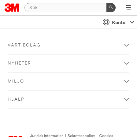
Konto
VÅRT BOLAG
NYHETER
MILJÖ
HJÄLP
Juridisk information
|
Sekretesspolicy
|
Cookies