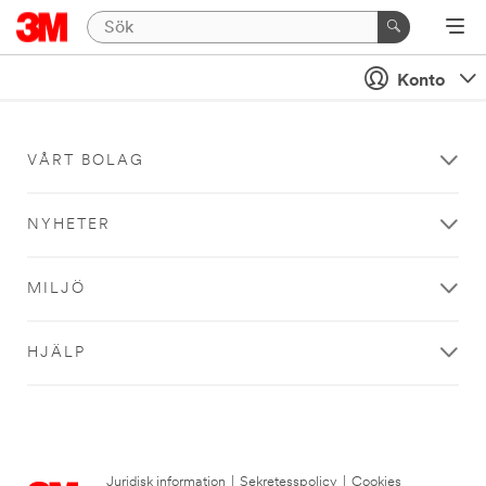
Konto
VÅRT BOLAG
NYHETER
MILJÖ
HJÄLP
Juridisk information
|
Sekretesspolicy
|
Cookies