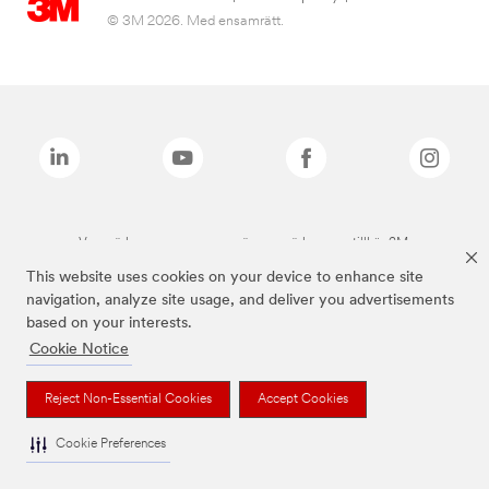
© 3M 2026. Med ensamrätt.
Varumärken som anges ovan är varumärken som tillhör 3M.
This website uses cookies on your device to enhance site
navigation, analyze site usage, and deliver you advertisements
based on your interests.
Cookie Notice
Reject Non-Essential Cookies
Accept Cookies
Cookie Preferences