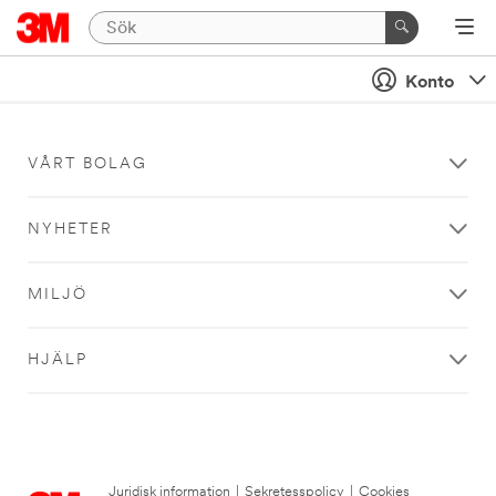
Konto
VÅRT BOLAG
NYHETER
MILJÖ
HJÄLP
Juridisk information
|
Sekretesspolicy
|
Cookies