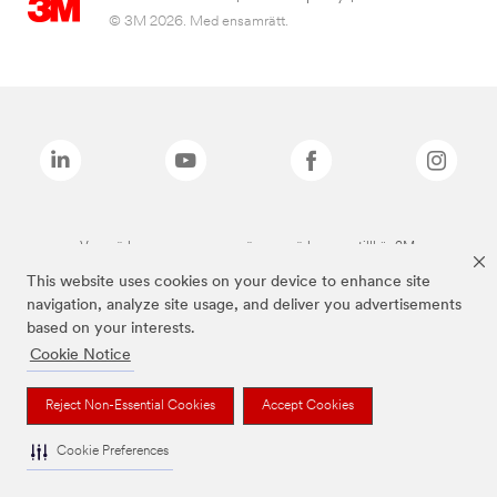
© 3M 2026. Med ensamrätt.
Varumärken som anges ovan är varumärken som tillhör 3M.
This website uses cookies on your device to enhance site
navigation, analyze site usage, and deliver you advertisements
based on your interests.
Cookie Notice
Reject Non-Essential Cookies
Accept Cookies
Cookie Preferences