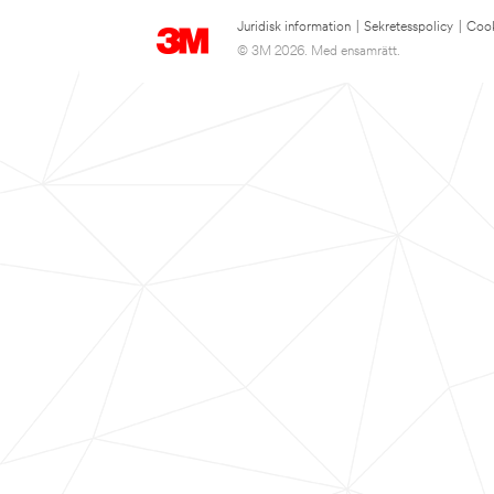
Juridisk information
|
Sekretesspolicy
|
Cook
© 3M 2026. Med ensamrätt.