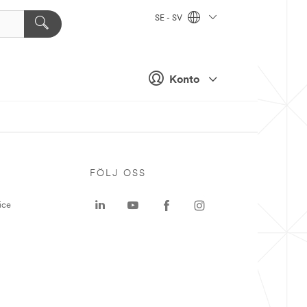
SE - SV
Konto
P
FÖLJ OSS
ice