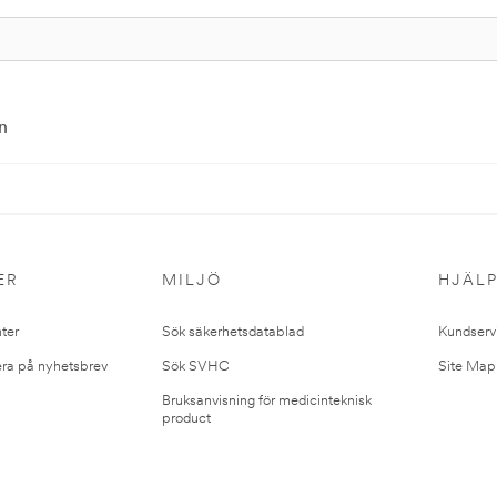
n
ER
MILJÖ
HJÄL
ter
Sök säkerhetsdatablad
Kundserv
ra på nyhetsbrev
Sök SVHC
Site Map
Bruksanvisning för medicinteknisk
product