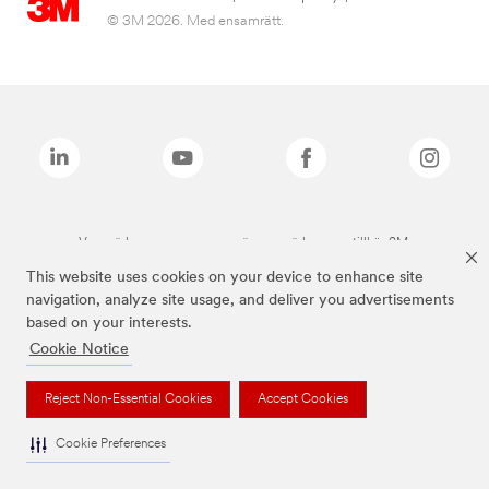
© 3M 2026. Med ensamrätt.
Varumärken som anges ovan är varumärken som tillhör 3M.
This website uses cookies on your device to enhance site
navigation, analyze site usage, and deliver you advertisements
based on your interests.
Cookie Notice
Reject Non-Essential Cookies
Accept Cookies
Cookie Preferences