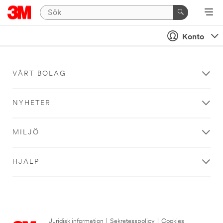
Konto
VÅRT BOLAG
NYHETER
MILJÖ
HJÄLP
Juridisk information
|
Sekretesspolicy
|
Cookies