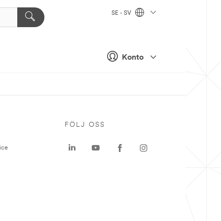
SE - SV
Konto
P
FÖLJ OSS
ice