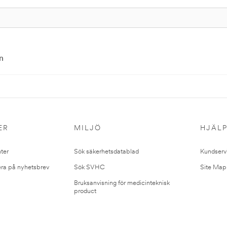
n
ER
MILJÖ
HJÄL
ter
Sök säkerhetsdatablad
Kundserv
ra på nyhetsbrev
Sök SVHC
Site Map
Bruksanvisning för medicinteknisk
product