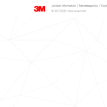
Juridisk information
|
Sekretesspolicy
|
Cook
© 3M 2026. Med ensamrätt.