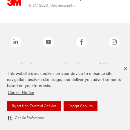
© 3M 2026. Med ensamrätt.
Varumärken som anges ovan är varumärken som tillhör 3M.
This website uses cookies on your device to enhance site
navigation, analyze site usage, and deliver you advertisements
based on your interests.
Cookie Notice
Reject Non-Essential Cookies
Accept Cookies
Cookie Preferences