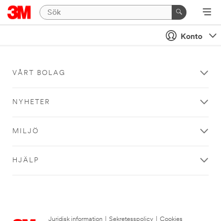
Konto
VÅRT BOLAG
NYHETER
MILJÖ
HJÄLP
Juridisk information
|
Sekretesspolicy
|
Cookies