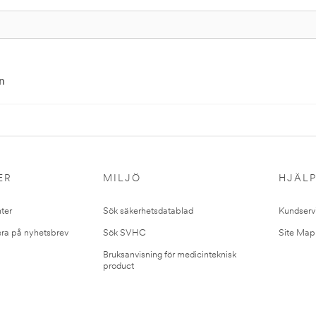
n
ER
MILJÖ
HJÄL
ter
Sök säkerhetsdatablad
Kundserv
ra på nyhetsbrev
Sök SVHC
Site Map
Bruksanvisning för medicinteknisk
product