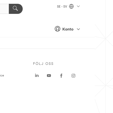
SE - SV
Konto
P
FÖLJ OSS
ice