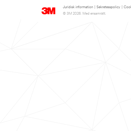
Juridisk information
|
Sekretesspolicy
|
Cook
© 3M 2026. Med ensamrätt.