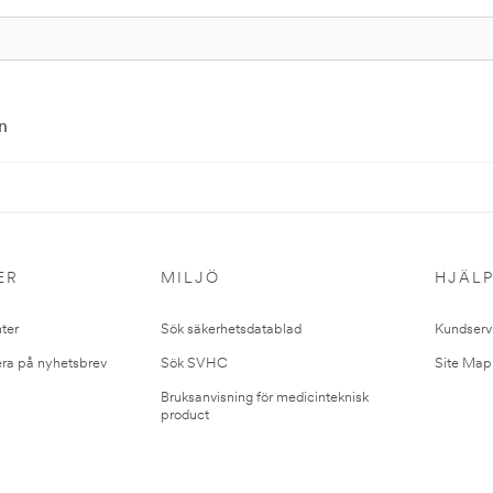
n
ER
MILJÖ
HJÄL
ter
Sök säkerhetsdatablad
Kundserv
ra på nyhetsbrev
Sök SVHC
Site Map
Bruksanvisning för medicinteknisk
product