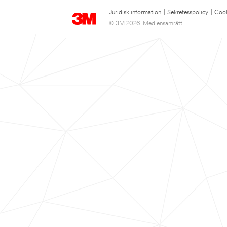
Juridisk information
|
Sekretesspolicy
|
Cook
© 3M 2026. Med ensamrätt.