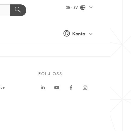
SE - SV
Konto
P
FÖLJ OSS
ice