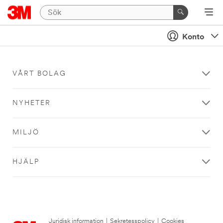
Konto
VÅRT BOLAG
NYHETER
MILJÖ
HJÄLP
Juridisk information
|
Sekretesspolicy
|
Cookies