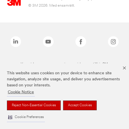
© 3M 2026. Med ensamrätt.
Varumärken som anges ovan är varumärken som tillhör 3M.
This website uses cookies on your device to enhance site
navigation, analyze site usage, and deliver you advertisements
based on your interests.
Cookie Notice
Reject Non-Essential Cookies
Accept Cookies
Cookie Preferences