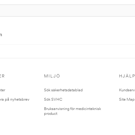
n
ER
MILJÖ
HJÄL
ter
Sök säkerhetsdatablad
Kundserv
ra på nyhetsbrev
Sök SVHC
Site Map
Bruksanvisning för medicinteknisk
product