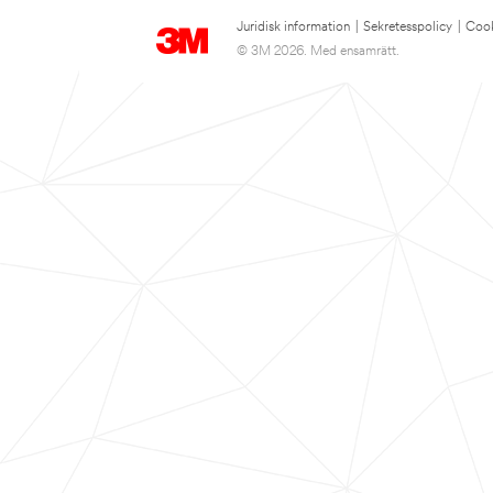
Juridisk information
|
Sekretesspolicy
|
Cook
© 3M 2026. Med ensamrätt.