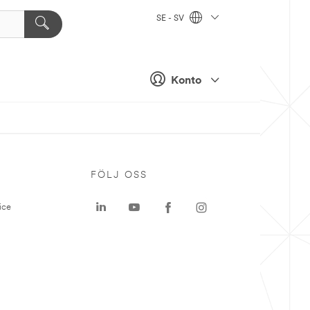
SE - SV
Konto
P
FÖLJ OSS
ice