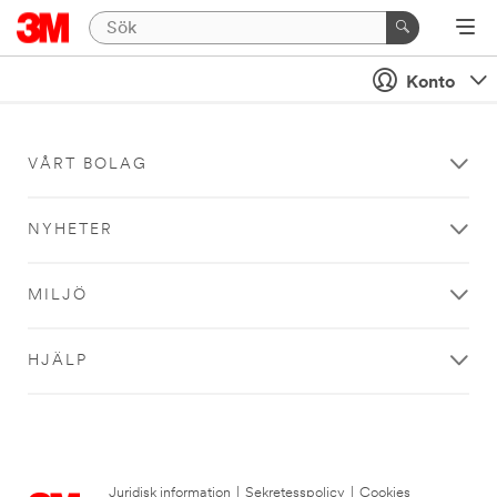
Konto
VÅRT BOLAG
NYHETER
MILJÖ
HJÄLP
Juridisk information
|
Sekretesspolicy
|
Cookies