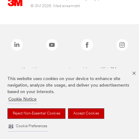
© 3M 2026. Med ensamrätt.
Varumärken som anges ovan är varumärken som tillhör 3M.
This website uses cookies on your device to enhance site
navigation, analyze site usage, and deliver you advertisements
based on your interests.
Cookie Notice
Reject Non-Essential Cookies
Accept Cookies
Cookie Preferences