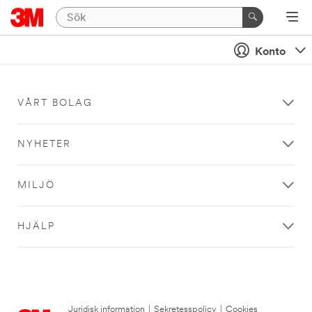
Konto
VÅRT BOLAG
NYHETER
MILJÖ
HJÄLP
Juridisk information
|
Sekretesspolicy
|
Cookies