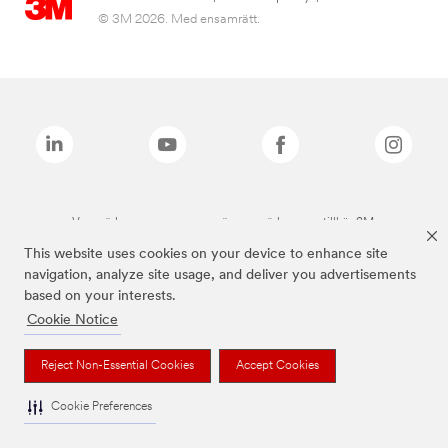
© 3M 2026. Med ensamrätt.
Varumärken som anges ovan är varumärken som tillhör 3M.
This website uses cookies on your device to enhance site
navigation, analyze site usage, and deliver you advertisements
based on your interests.
Cookie Notice
Reject Non-Essential Cookies
Accept Cookies
Cookie Preferences