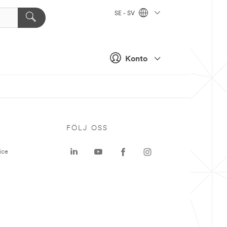
SE - SV
Konto
P
FÖLJ OSS
ice