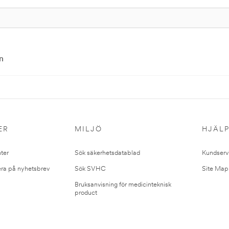
n
ER
MILJÖ
HJÄL
ter
Sök säkerhetsdatablad
Kundserv
ra på nyhetsbrev
Sök SVHC
Site Map
Bruksanvisning för medicinteknisk
product