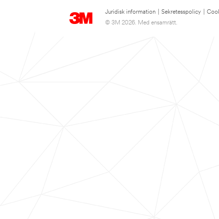
Juridisk information
|
Sekretesspolicy
|
Cook
© 3M 2026. Med ensamrätt.