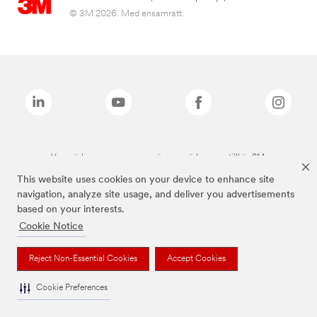
© 3M 2026. Med ensamrätt.
Varumärken som anges ovan är varumärken som tillhör 3M.
This website uses cookies on your device to enhance site
navigation, analyze site usage, and deliver you advertisements
based on your interests.
Cookie Notice
Reject Non-Essential Cookies
Accept Cookies
Cookie Preferences