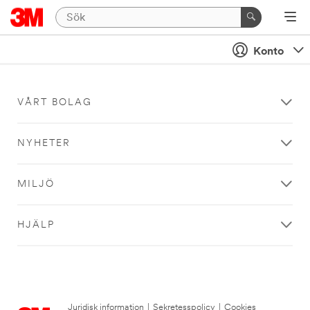
Konto
VÅRT BOLAG
NYHETER
MILJÖ
HJÄLP
Juridisk information
|
Sekretesspolicy
|
Cookies