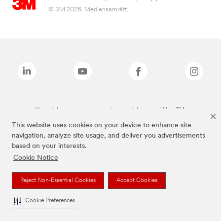
© 3M 2026. Med ensamrätt.
Varumärken som anges ovan är varumärken som tillhör 3M.
This website uses cookies on your device to enhance site
navigation, analyze site usage, and deliver you advertisements
based on your interests.
Cookie Notice
Reject Non-Essential Cookies
Accept Cookies
Cookie Preferences