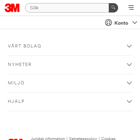
Konto
VÅRT BOLAG
NYHETER
MILJÖ
HJÄLP
Juridisk information
|
Sekretesspolicy
|
Cookies