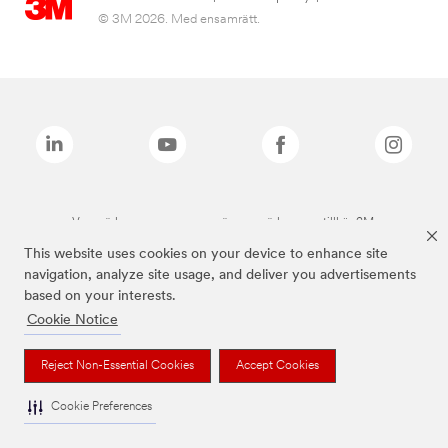
© 3M 2026. Med ensamrätt.
Varumärken som anges ovan är varumärken som tillhör 3M.
This website uses cookies on your device to enhance site
navigation, analyze site usage, and deliver you advertisements
based on your interests.
Cookie Notice
Reject Non-Essential Cookies
Accept Cookies
Cookie Preferences