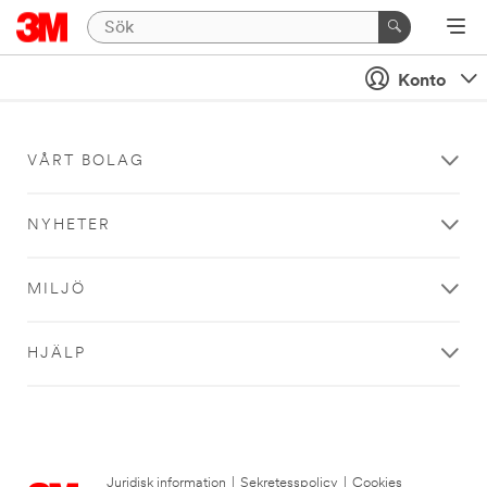
Konto
VÅRT BOLAG
NYHETER
MILJÖ
HJÄLP
Juridisk information
|
Sekretesspolicy
|
Cookies