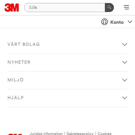
Konto
VÅRT BOLAG
NYHETER
MILJÖ
HJÄLP
Juridisk information
|
Sekretesspolicy
|
Cookies