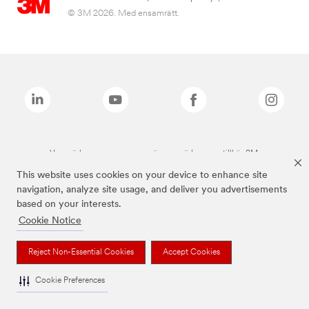
© 3M 2026. Med ensamrätt.
Varumärken som anges ovan är varumärken som tillhör 3M.
This website uses cookies on your device to enhance site
navigation, analyze site usage, and deliver you advertisements
based on your interests.
Cookie Notice
Reject Non-Essential Cookies
Accept Cookies
Cookie Preferences