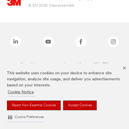
© 3M 2026. Med ensamrätt.
Varumärken som anges ovan är varumärken som tillhör 3M.
This website uses cookies on your device to enhance site
navigation, analyze site usage, and deliver you advertisements
based on your interests.
Cookie Notice
Reject Non-Essential Cookies
Accept Cookies
Cookie Preferences