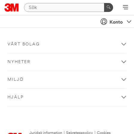
Konto
VÅRT BOLAG
NYHETER
MILJÖ
HJÄLP
Juridisk information
|
Sekretesspolicy
|
Cookies