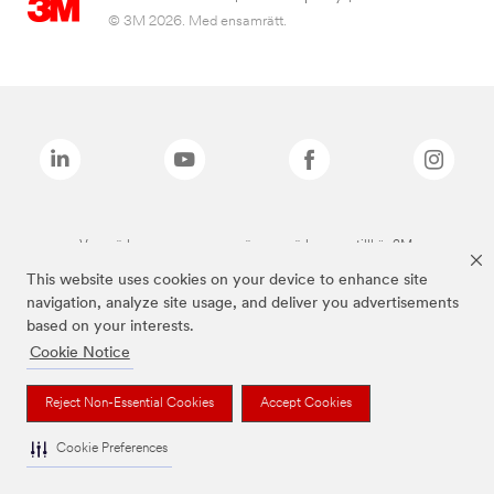
© 3M 2026. Med ensamrätt.
Varumärken som anges ovan är varumärken som tillhör 3M.
This website uses cookies on your device to enhance site
navigation, analyze site usage, and deliver you advertisements
based on your interests.
Cookie Notice
Reject Non-Essential Cookies
Accept Cookies
Cookie Preferences