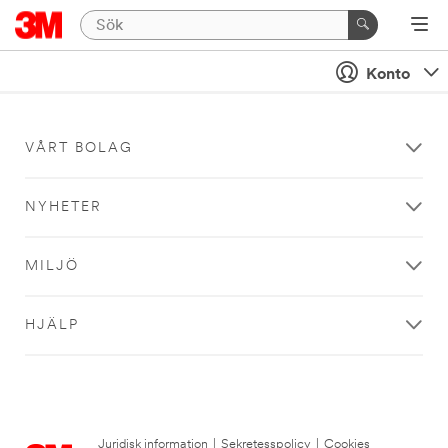
Konto
VÅRT BOLAG
NYHETER
MILJÖ
HJÄLP
Juridisk information
|
Sekretesspolicy
|
Cookies