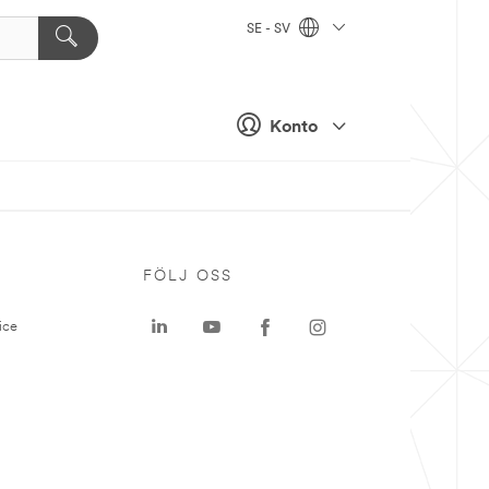
SE - SV
Konto
P
FÖLJ OSS
ice