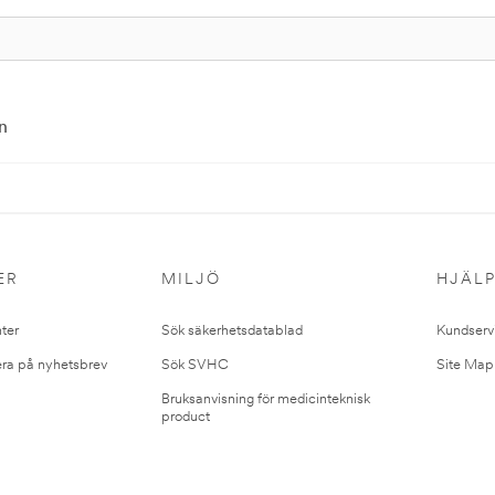
n
ER
MILJÖ
HJÄL
ter
Sök säkerhetsdatablad
Kundserv
ra på nyhetsbrev
Sök SVHC
Site Map
Bruksanvisning för medicinteknisk
product