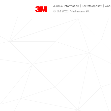
Juridisk information
|
Sekretesspolicy
|
Cook
© 3M 2026. Med ensamrätt.