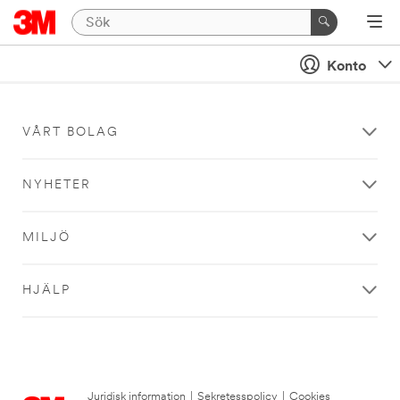
Konto
VÅRT BOLAG
NYHETER
MILJÖ
HJÄLP
Juridisk information
|
Sekretesspolicy
|
Cookies