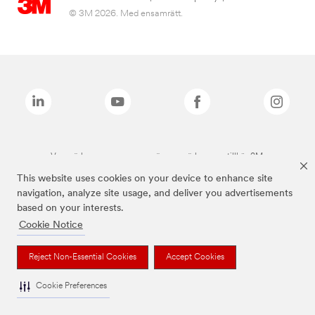
© 3M 2026. Med ensamrätt.
Varumärken som anges ovan är varumärken som tillhör 3M.
This website uses cookies on your device to enhance site
navigation, analyze site usage, and deliver you advertisements
based on your interests.
Cookie Notice
Reject Non-Essential Cookies
Accept Cookies
Cookie Preferences