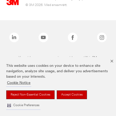
© 3M 2026. Med ensamrätt.
Varumärken som anges ovan är varumärken som tillhör 3M.
This website uses cookies on your device to enhance site
navigation, analyze site usage, and deliver you advertisements
based on your interests.
Cookie Notice
Reject Non-Essential Cookies
Accept Cookies
Cookie Preferences