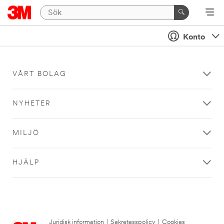
Konto
VÅRT BOLAG
NYHETER
MILJÖ
HJÄLP
Juridisk information
|
Sekretesspolicy
|
Cookies