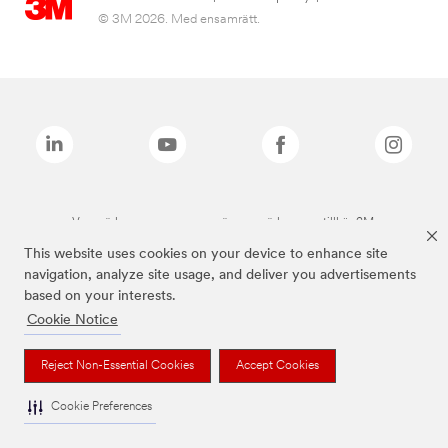
© 3M 2026. Med ensamrätt.
Varumärken som anges ovan är varumärken som tillhör 3M.
This website uses cookies on your device to enhance site
navigation, analyze site usage, and deliver you advertisements
based on your interests.
Cookie Notice
Reject Non-Essential Cookies
Accept Cookies
Cookie Preferences