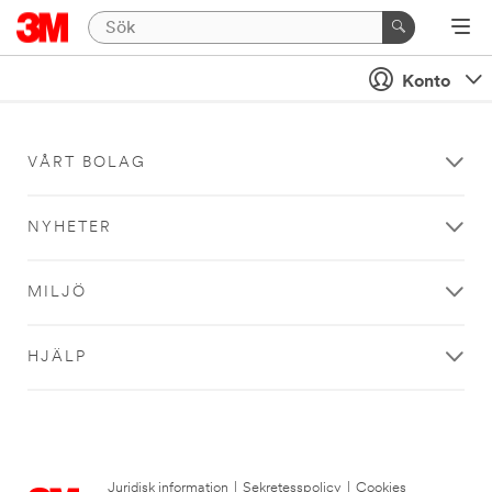
Konto
VÅRT BOLAG
NYHETER
MILJÖ
HJÄLP
Juridisk information
|
Sekretesspolicy
|
Cookies