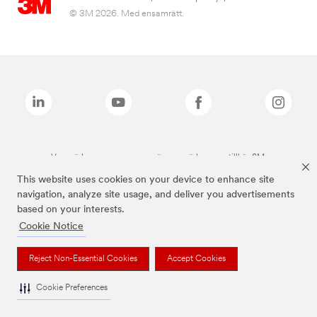
© 3M 2026. Med ensamrätt.
Varumärken som anges ovan är varumärken som tillhör 3M.
This website uses cookies on your device to enhance site
navigation, analyze site usage, and deliver you advertisements
based on your interests.
Cookie Notice
Reject Non-Essential Cookies
Accept Cookies
Cookie Preferences