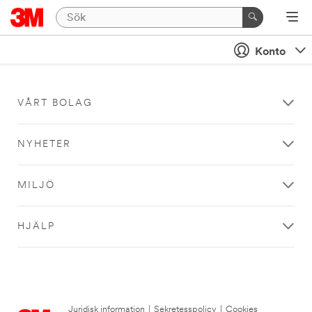
Konto
VÅRT BOLAG
NYHETER
MILJÖ
HJÄLP
Juridisk information
|
Sekretesspolicy
|
Cookies