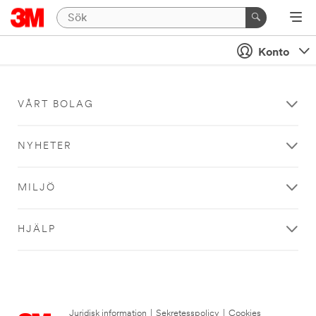
Konto
VÅRT BOLAG
NYHETER
MILJÖ
HJÄLP
Juridisk information
|
Sekretesspolicy
|
Cookies