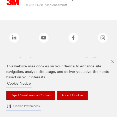
© 3M 2026. Med ensamrätt.
Varumärken som anges ovan är varumärken som tillhör 3M.
This website uses cookies on your device to enhance site
navigation, analyze site usage, and deliver you advertisements
based on your interests.
Cookie Notice
Reject Non-Essential Cookies
Accept Cookies
Cookie Preferences