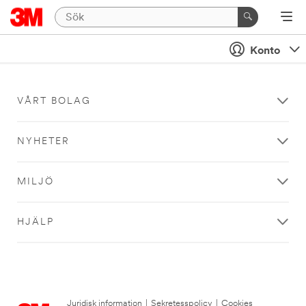
Konto
VÅRT BOLAG
NYHETER
MILJÖ
HJÄLP
Juridisk information
|
Sekretesspolicy
|
Cookies