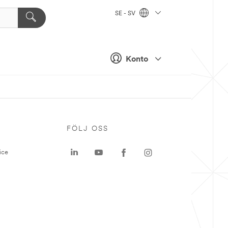
SE - SV
Konto
P
FÖLJ OSS
ice