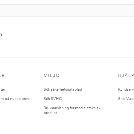
n
ER
MILJÖ
HJÄL
ter
Sök säkerhetsdatablad
Kundserv
ra på nyhetsbrev
Sök SVHC
Site Map
Bruksanvisning för medicinteknisk
product