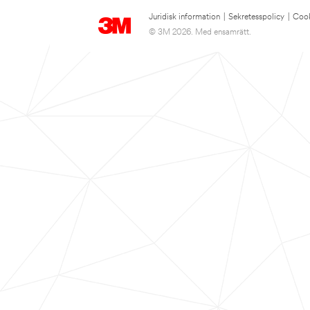
Juridisk information
|
Sekretesspolicy
|
Cook
© 3M 2026. Med ensamrätt.