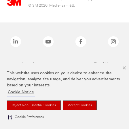
© 3M 2026. Med ensamrätt.
Varumärken som anges ovan är varumärken som tillhör 3M.
This website uses cookies on your device to enhance site
navigation, analyze site usage, and deliver you advertisements
based on your interests.
Cookie Notice
Reject Non-Essential Cookies
Accept Cookies
Cookie Preferences