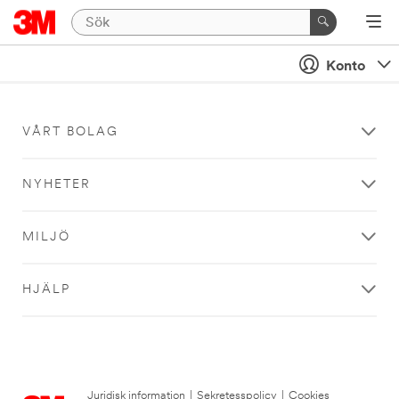
Konto
VÅRT BOLAG
NYHETER
MILJÖ
HJÄLP
Juridisk information
|
Sekretesspolicy
|
Cookies