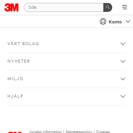
Konto
VÅRT BOLAG
NYHETER
MILJÖ
HJÄLP
Juridisk information
|
Sekretesspolicy
|
Cookies