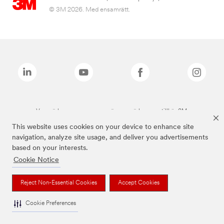
© 3M 2026. Med ensamrätt.
Varumärken som anges ovan är varumärken som tillhör 3M.
This website uses cookies on your device to enhance site
navigation, analyze site usage, and deliver you advertisements
based on your interests.
Cookie Notice
Reject Non-Essential Cookies
Accept Cookies
Cookie Preferences