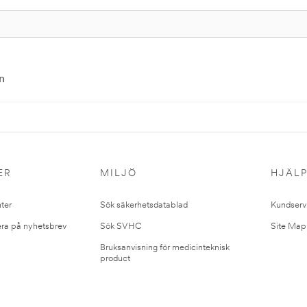
n
ER
MILJÖ
HJÄL
ter
Sök säkerhetsdatablad
Kundserv
ra på nyhetsbrev
Sök SVHC
Site Map
Bruksanvisning för medicinteknisk
product