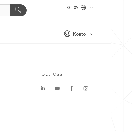
SE - SV
Konto
P
FÖLJ OSS
ice