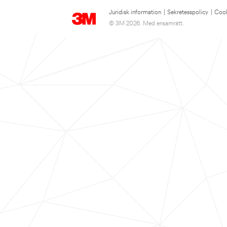
Juridisk information
|
Sekretesspolicy
|
Cook
© 3M 2026. Med ensamrätt.