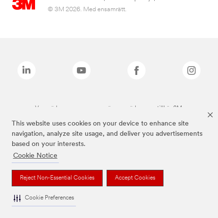
© 3M 2026. Med ensamrätt.
Varumärken som anges ovan är varumärken som tillhör 3M.
This website uses cookies on your device to enhance site
navigation, analyze site usage, and deliver you advertisements
based on your interests.
Cookie Notice
Reject Non-Essential Cookies
Accept Cookies
Cookie Preferences