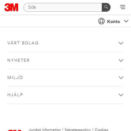
Konto
VÅRT BOLAG
NYHETER
MILJÖ
HJÄLP
Juridisk information
|
Sekretesspolicy
|
Cookies