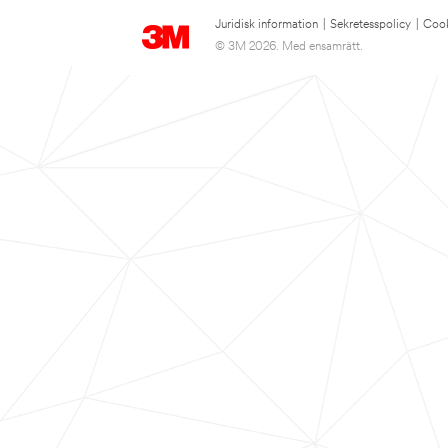
Juridisk information
|
Sekretesspolicy
|
Cook
© 3M 2026. Med ensamrätt.