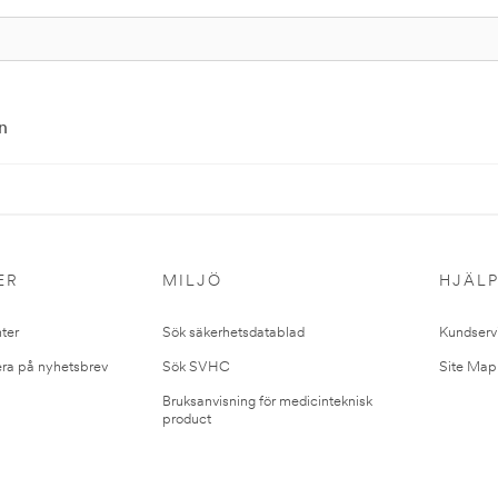
n
ER
MILJÖ
HJÄL
ter
Sök säkerhetsdatablad
Kundserv
ra på nyhetsbrev
Sök SVHC
Site Map
Bruksanvisning för medicinteknisk
product