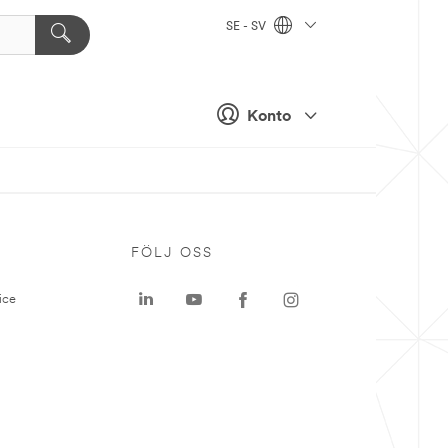
SE - SV
Konto
P
FÖLJ OSS
ice