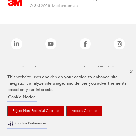
© 3M 2026. Med ensamrätt.
Varumärken som anges ovan är varumärken som tillhör 3M.
This website uses cookies on your device to enhance site
navigation, analyze site usage, and deliver you advertisements
based on your interests.
Cookie Notice
Reject Non-Essential Cookies
Accept Cookies
Cookie Preferences