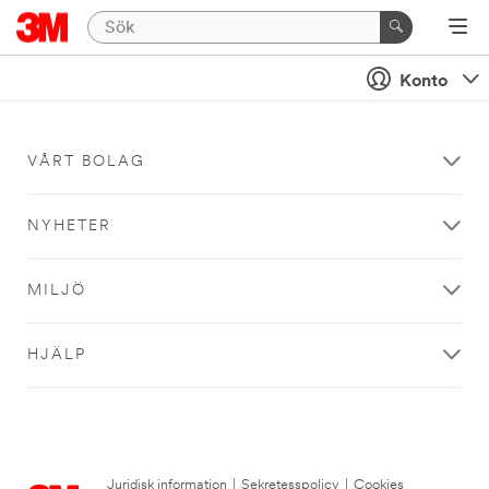
Konto
VÅRT BOLAG
NYHETER
MILJÖ
HJÄLP
Juridisk information
|
Sekretesspolicy
|
Cookies