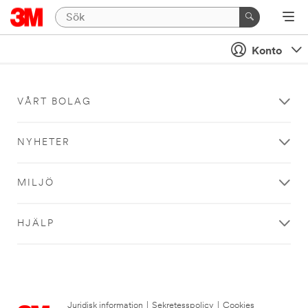
Konto
VÅRT BOLAG
NYHETER
MILJÖ
HJÄLP
Juridisk information
|
Sekretesspolicy
|
Cookies