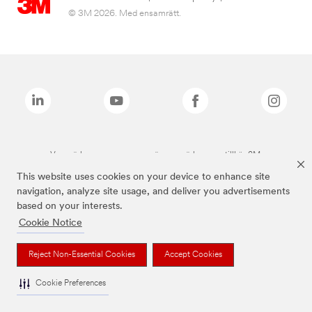
© 3M 2026. Med ensamrätt.
Varumärken som anges ovan är varumärken som tillhör 3M.
This website uses cookies on your device to enhance site
navigation, analyze site usage, and deliver you advertisements
based on your interests.
Cookie Notice
Reject Non-Essential Cookies
Accept Cookies
Cookie Preferences