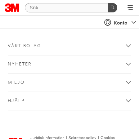
Konto
VÅRT BOLAG
NYHETER
MILJÖ
HJÄLP
Juridisk information
|
Sekretesspolicy
|
Cookies