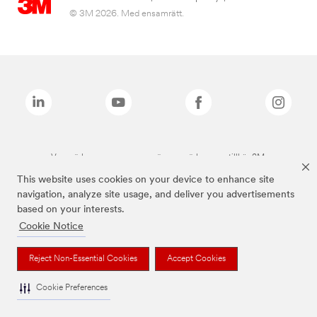
© 3M 2026. Med ensamrätt.
Varumärken som anges ovan är varumärken som tillhör 3M.
This website uses cookies on your device to enhance site
navigation, analyze site usage, and deliver you advertisements
based on your interests.
Cookie Notice
Reject Non-Essential Cookies
Accept Cookies
Cookie Preferences